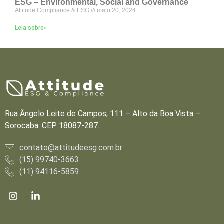
ESG – Environmental, Social and Governance
Attitude Compliance & ESG
maio 20, 2024
Leia sobre»
Rua Ângelo Leite de Campos, 111 – Alto da Boa Vista –
Sorocaba. CEP 18087-287.
contato@attitudeesg.com.br
(15) 99740-3663
(11) 94116-5859